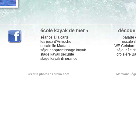
école kayak de mer
découv
▼
séance à la carte
balade 
les jeux d'Antioche
escale îl
escale île Madame
WE Ceinture 
séjour apprentissage kayak
séjour île d
stage kayak sécurité
croisière B
stage kayak itinérance
Crédits photos : Fotolia.com
Mentions lég