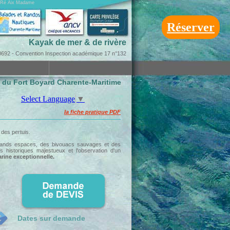
on Ré Aix Madame
Réserver
Kayak de mer & de rivère
92 - Convention Inspection académique 17 n°132
s du Fort Boyard Charente-Maritime
Select Language
▼
la fiche pratique PDF
 des pertuis.
 grands espaces, des bivouacs sauvages et des
s historiques majestueux et l'observation d'un
rine exceptionnelle.
Dates sur demande