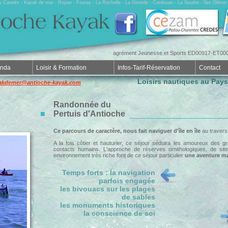
rs Canoës - Kayak de mer - Royan - Fouras - La Rochelle - La Gironde - Cordouan - La Seudre - îles Olér
agrément Jeunesse et Sports ED00917-ET0006
enda
Loisir & Formation
Infos-Tarif-Réservation
Contact
Loisirs nautiques au Pay
akdemer@antioche-kayak.com
Randonnée du
■
Pertuis d'Antioche
Ce parcours de caractère, nous fait naviguer d'île en île
au travers
A la fois côtier et hauturier, ce séjour séduira les amoureux des
contacts humains. L'approche de réserves ornithologiques, de site
environnement très riche font de ce séjour particulier
une aventure ma
Temps forts : la navigation
parfois engagée
les bivouacs sur les plages
de sables
les monuments historiques
la conscience de soi