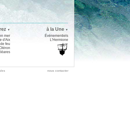
rez
à la Une
▼
▼
en mer
Événementiels
e d'Aix
L'Hermione
de feu
'Oléron
aléares
ales
nous contacter