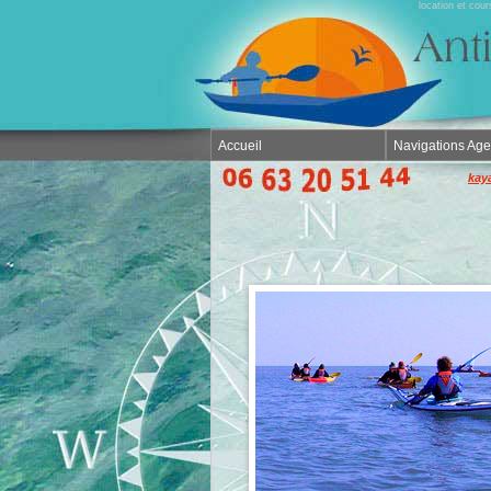
location et cou
Accueil
Navigations Ag
kay